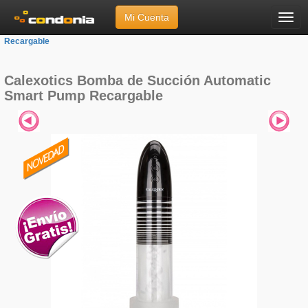
Mi Cuenta
Menú
Inicio
»
Marcas
»
Calexotics
»
Bomba de Succión Automatic Smart Pump
Recargable
Calexotics Bomba de Succión Automatic
Smart Pump Recargable