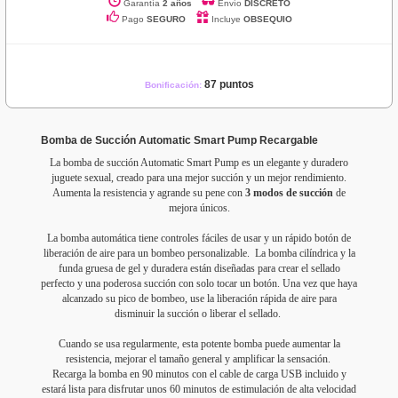
Garantía
2 años
Envío
DISCRETO
Pago
SEGURO
Incluye
OBSEQUIO
87 puntos
Bonificación:
Bomba de Succión Automatic Smart Pump Recargable
La bomba de succión Automatic Smart Pump es un elegante y duradero
juguete sexual, creado para una mejor succión y un mejor rendimiento.
Aumenta la resistencia y agrande su pene con
3 modos de succión
de
mejora únicos.
La bomba automática tiene controles fáciles de usar y un rápido botón de
liberación de aire para un bombeo personalizable. La bomba cilíndrica y la
funda gruesa de gel y duradera están diseñadas para crear el sellado
perfecto y una poderosa succión con solo tocar un botón. Una vez que haya
alcanzado su pico de bombeo, use la liberación rápida de aire para
disminuir la succión o liberar el sellado.
Cuando se usa regularmente, esta potente bomba puede aumentar la
resistencia, mejorar el tamaño general y amplificar la sensación.
Recarga la bomba en 90 minutos con el cable de carga USB incluido y
estará lista para disfrutar unos 60 minutos de estimulación de alta velocidad