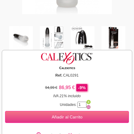
Calexotics
Ref.
CAL0291
86,95 €
-9%
94,99 €
IVA 21% incluido
Unidades:
Añadir al Carrito