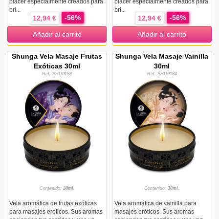
placer especialmente creados para
placer especialmente creados para
bri...
bri...
-56%
-56%
12,94 €
12,94 €
Añadir al carrito
Añadir al carrito
Shunga Vela Masaje Frutas
Shunga Vela Masaje Vainilla
Exóticas 30ml
30ml
Ref. SHU0183
Ref. SHU0184
Contenido:
30ml.
Contenido:
30ml.
Vela aromática de frutas exóticas
Vela aromática de vainilla para
para masajes eróticos. Sus aromas
masajes eróticos. Sus aromas