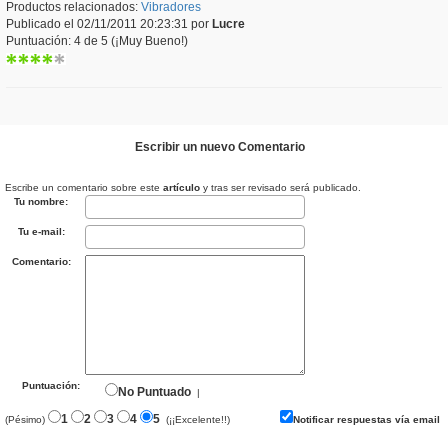
Productos relacionados:
Vibradores
Publicado el 02/11/2011 20:23:31 por
Lucre
Puntuación: 4 de 5 (¡Muy Bueno!)
Escribir un nuevo Comentario
Escribe un comentario sobre este
artículo
y tras ser revisado será publicado.
Tu nombre:
Tu e-mail:
Comentario:
Puntuación:
No Puntuado
|
1
2
3
4
5
(Pésimo)
(¡¡Excelente!!)
Notificar respuestas vía email