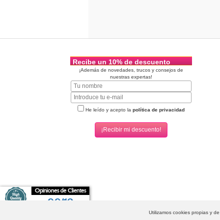
Recibe un 10% de descuento
¡Además de novedades, trucos y consejos de
nuestras expertas!
He leído y acepto la
política de privacidad
Opiniones de Clientes
9,9/10
Condonia.com
-
Grupo Tiendas Eróticas
- Condonia, S.L. 2026 © Todos los derechos reserva
Utilizamos cookies propias y d