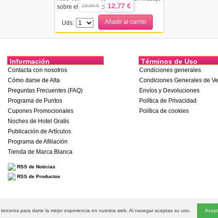
12,77 €
13,00 €
sobre el cuerpo, co...
Añadir al carrito
Uds:
Información
Términos de Uso
Contacta con nosotros
Condiciones generales
Cómo darse de Alta
Condiciones Generales de Ve
Preguntas Frecuentes (FAQ)
Envíos y Devoluciones
Programa de Puntos
Política de Privacidad
Cupones Promocionales
Política de cookies
Noches de Hotel Gratis
Publicación de Artículos
Programa de Afiliación
Tienda de Marca Blanca
RSS de Noticias
RSS de Productos
dos
e terceros para darte la mejor experiencia en nuestra web. Al navegar aceptas su uso.
Preservativos
|
Preservativos personalizados
|
Tapersex
|
Mayoristas de artículos eróticos