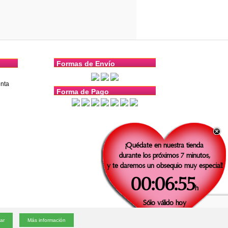
Formas de Envío
nta
Forma de Pago
¡Quédate en nuestra tienda
durante los próximos 7 minutos,
y te daremos un obsequio muy especial!
00:06:55
h
Sólo válido
hoy
v1.4.3 |
e-mail
|
Política de cookies
|
Condiciones generales
Más información