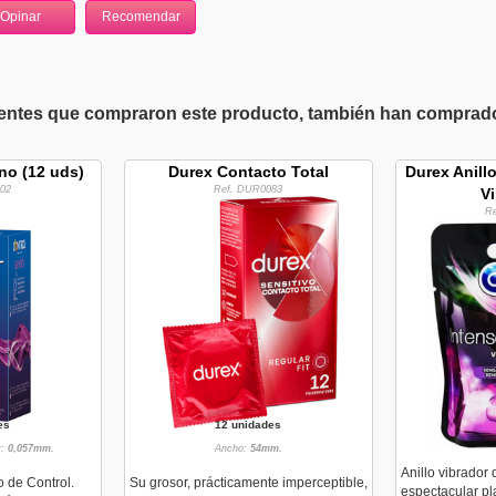
ientes que compraron este producto, también han comprado 
no (12 uds)
Durex Contacto Total
Durex Anill
02
Ref. DUR0083
Vi
R
es
12 unidades
r:
0,057mm.
Ancho:
54mm.
Anillo vibrador
o de Control.
Su grosor, prácticamente imperceptible,
espectacular pl