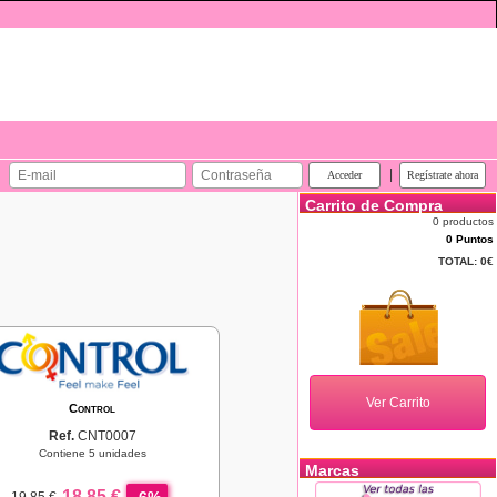
|
Carrito de Compra
0 productos
0 Puntos
TOTAL:
0€
Control
Ref.
CNT0007
Contiene 5 unidades
Marcas
18,85 €