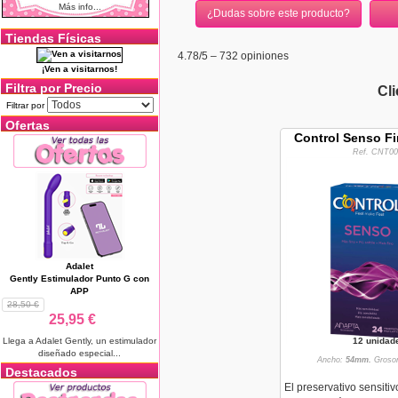
Más info...
¿Dudas sobre este producto?
Tiendas Físicas
4.78
/5 –
732
opiniones
¡Ven a visitarnos!
Filtra por Precio
Cl
Filtrar por
Ofertas
Control Senso Fi
Ref. CNT00
Adalet
Gently Estimulador Punto G con
APP
28,50 €
25,95 €
12 unidad
Llega a Adalet Gently, un estimulador
diseñado especial...
Ancho:
54mm.
Groso
Destacados
El preservativo sensitiv