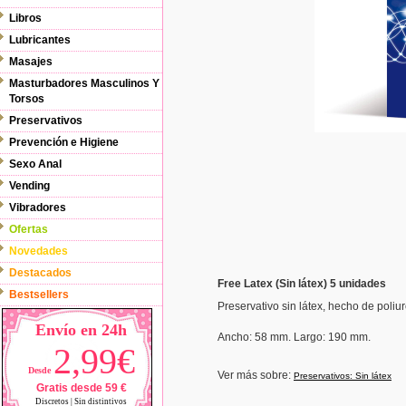
Libros
Lubricantes
Masajes
Masturbadores Masculinos Y
Torsos
Preservativos
Prevención e Higiene
Sexo Anal
Vending
Vibradores
Ofertas
Novedades
Destacados
Free Latex (Sin látex) 5 unidades
Bestsellers
Preservativo sin látex, hecho de poliur
Envío en 24h
Ancho
: 58 mm.
Largo: 190 mm.
2,99€
Desde
Ver más sobre:
Preservativos: Sin látex
Gratis desde 59 €
Discretos | Sin distintivos