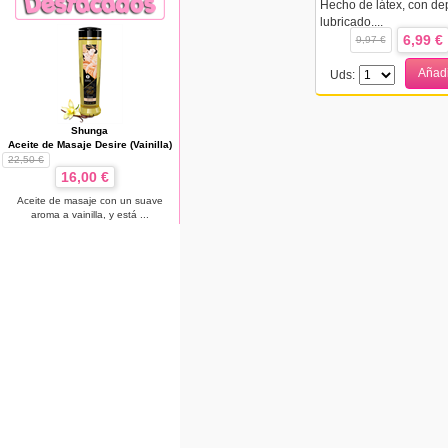
Hecho de látex, con dep
lubricado....
6,99 €
9,97 €
Añadi
Uds:
Shunga
Aceite de Masaje Desire (Vainilla)
22,50 €
16,00 €
Aceite de masaje con un suave
aroma a vainilla, y está ...