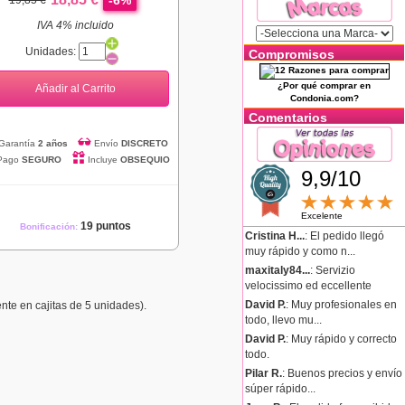
-6%
19,85 €
IVA 4% incluido
Unidades:
Compromisos
¿Por qué comprar en
Añadir al Carrito
Condonia.com?
Comentarios
Garantía
2 años
Envío
DISCRETO
Pago
SEGURO
Incluye
OBSEQUIO
9,9/10
Excelente
19 puntos
Bonificación:
Cristina H...
: El pedido llegó
muy rápido y como n...
maxitaly84...
: Servizio
velocissimo ed eccellente
David P.
: Muy profesionales en
ente en cajitas de 5 unidades).
todo, llevo mu...
David P.
: Muy rápido y correcto
todo.
Pilar R.
: Buenos precios y envío
súper rápido...