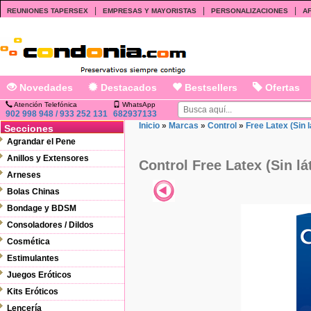
|
|
|
REUNIONES TAPERSEX
EMPRESAS Y MAYORISTAS
PERSONALIZACIONES
AF
Novedades
Destacados
Bestsellers
Ofertas
Atención Telefónica
WhatsApp
902 998 948 / 933 252 131
682937133
Inicio
»
Marcas
»
Control
»
Free Latex (Sin l
Secciones
Agrandar el Pene
Anillos y Extensores
Control Free Latex (Sin lá
Arneses
Bolas Chinas
Bondage y BDSM
Consoladores / Dildos
Cosmética
Estimulantes
Juegos Eróticos
Kits Eróticos
Lencería