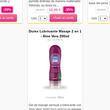
ósito y
permite disfrutar de manera inalterable.
base del pene. 
Además, su dosis ex...
-30%
-35%
10,48 €
15,92 €
15,92 €
r al carrito
Añadir al carrito
Uds:
Uds:
Durex Lubricante Masaje 2 en 1
- Aloe Vera 200ml
Ref. DUR0079
Contenido:
200ml.
Gel de masaje sensual y lubricante con
Aloe Vera, tanto para aplicar un masaje