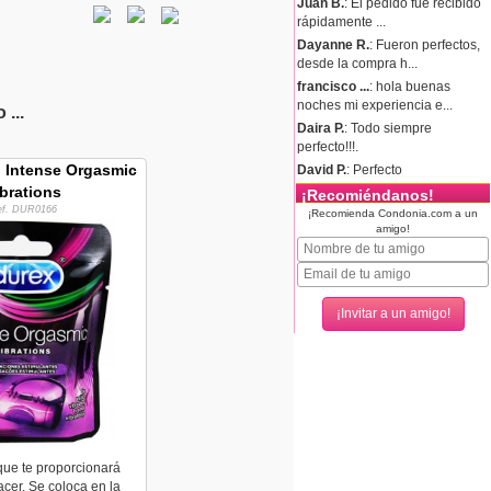
Juan B.
: El pedido fue recibido
rápidamente ...
Dayanne R.
: Fueron perfectos,
desde la compra h...
francisco ...
: hola buenas
noches mi experiencia e...
...
Daira P.
: Todo siempre
perfecto!!!.
o Intense Orgasmic
David P.
: Perfecto
brations
¡Recomiéndanos!
ef. DUR0166
¡Recomienda Condonia.com a un
amigo!
 que te proporcionará
acer. Se coloca en la