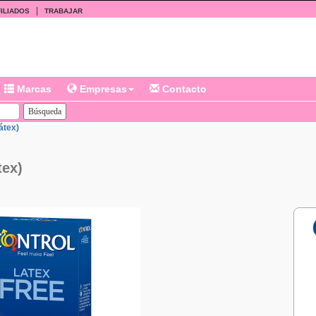
|
ILIADOS
TRABAJAR
Marcas
Empresas
Contacto
átex)
tex)