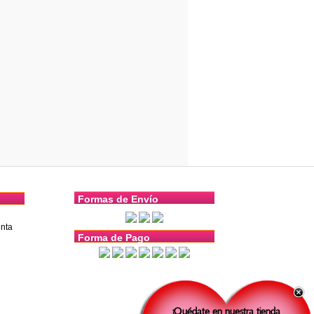
Formas de Envío
nta
Forma de Pago
¡Quédate en nuestra tienda