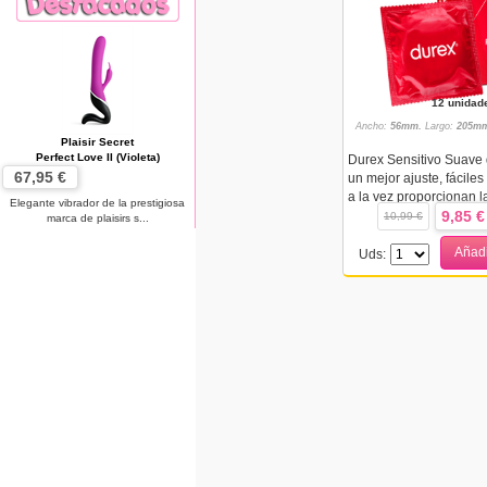
12 unidad
Ancho:
56mm.
Largo:
205mm
Plaisir Secret
Perfect Love II (Violeta)
Durex Sensitivo Suave
67,95 €
un mejor ajuste, fácile
a la vez proporcionan la
Elegante vibrador de la prestigiosa
9,85 €
10,99 €
marca de plaisirs s...
Añadi
Uds: