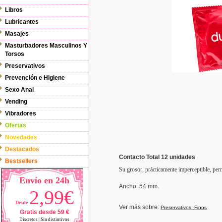
Libros
Lubricantes
Masajes
Masturbadores Masculinos Y
Torsos
Preservativos
Prevención e Higiene
Sexo Anal
Vending
Vibradores
Ofertas
Novedades
Destacados
Contacto Total 12 unidades
Bestsellers
Su grosor, prácticamente imperceptible, perm
Envío en 24h
Ancho
: 54 mm.
2,99€
Desde
Ver más sobre:
Preservativos: Finos
Gratis desde 59 €
Discretos | Sin distintivos