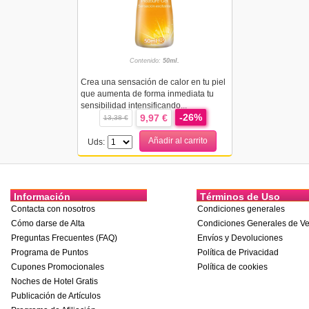
Contenido:
50ml.
Crea una sensación de calor en tu piel
que aumenta de forma inmediata tu
sensibilidad intensificando...
-26%
9,97 €
13,38 €
Añadir al carrito
Uds:
Información
Términos de Uso
Contacta con nosotros
Condiciones generales
Cómo darse de Alta
Condiciones Generales de Ve
Preguntas Frecuentes (FAQ)
Envíos y Devoluciones
Programa de Puntos
Política de Privacidad
Cupones Promocionales
Política de cookies
Noches de Hotel Gratis
Publicación de Artículos