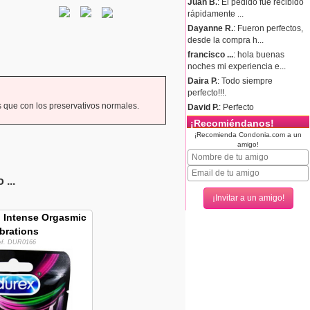
Juan B.
: El pedido fue recibido
rápidamente ...
Dayanne R.
: Fueron perfectos,
desde la compra h...
francisco ...
: hola buenas
noches mi experiencia e...
Daira P.
: Todo siempre
perfecto!!!.
 que con los preservativos normales.
David P.
: Perfecto
¡Recomiéndanos!
¡Recomienda Condonia.com a un
amigo!
...
o Intense Orgasmic
brations
ef. DUR0166