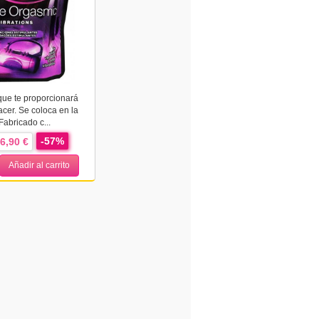
 que te proporcionará
acer. Se coloca en la
Fabricado c...
-57%
6,90 €
Añadir al carrito