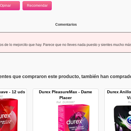
Comentarios
s de lo mejorcito que hay. Parece que no lleves nada puesto y sientes mucho más
ientes que compraron este producto, también han comprado 
uave - 12 uds
Durex PleasureMax - Dame
Durex Anill
82
Placer
Vi
Ref. DUR0087
R