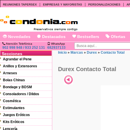
|
|
|
REUNIONES TAPERSEX
EMPRESAS Y MAYORISTAS
PERSONALIZACIONES
AF
Novedades
Destacados
Bestsellers
Ofertas
Atención Telefónica
WhatsApp
902 998 948 / 933 252 131
682937133
Inicio
»
Marcas
»
Durex
»
Contacto Total
Secciones
Agrandar el Pene
Anillos y Extensores
Durex Contacto Total
Arneses
Bolas Chinas
Bondage y BDSM
Consoladores / Dildos
Cosmética
Estimulantes
Juegos Eróticos
Kits Eróticos
Lencería