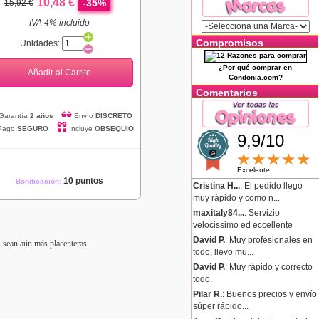
10,48 €
-35%
15,92 €
IVA 4% incluido
Compromisos
Unidades:
¿Por qué comprar en
Añadir al Carrito
Condonia.com?
Comentarios
Garantía
2 años
Envío
DISCRETO
Pago
SEGURO
Incluye
OBSEQUIO
9,9/10
Excelente
10 puntos
Bonificación:
Cristina H...
: El pedido llegó
muy rápido y como n...
maxitaly84...
: Servizio
velocissimo ed eccellente
David P.
: Muy profesionales en
s sean aún más placenteras.
todo, llevo mu...
David P.
: Muy rápido y correcto
todo.
Pilar R.
: Buenos precios y envío
súper rápido...