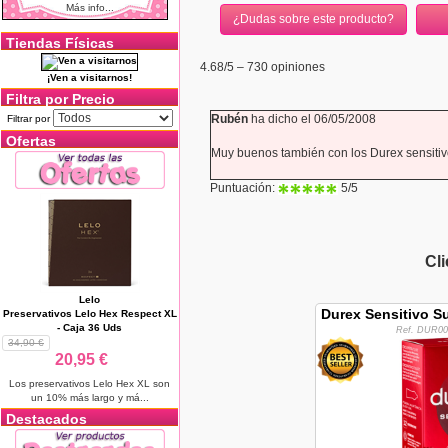
Más info...
¿Dudas sobre este producto?
Tiendas Físicas
4.68
/5 –
730
opiniones
¡Ven a visitarnos!
Filtra por Precio
Rubén
ha dicho el 06/05/2008
Filtrar por
Ofertas
Muy buenos también con los Durex sensitivo
Puntuación:
5
/5
Cl
Lelo
Durex Sensitivo S
Preservativos Lelo Hex Respect XL
- Caja 36 Uds
Ref. DUR00
34,90 €
20,95 €
Los preservativos Lelo Hex XL son
un 10% más largo y má...
Destacados