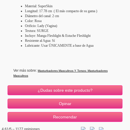
Material: SuperSkin
Longitud: 17.78 cm ( El más compacto de su gama )
Diámetro del canal: 2 cm
Color: Rosa
Orificio: Lady (Vagina)
Textura: SURGE
Incluye: Manga Fleshlight & Estuche Fleshlight
Resistente al Agua: Sí
Lubricante: Usar ÚNICAMENTE a base de Agua
Ver más sobre:
Masturbadores Masculinos Y Torsos: Masturbadores
Masculinos
¿Dudas sobre este producto?
4.61
/5 –
1177
opiniones