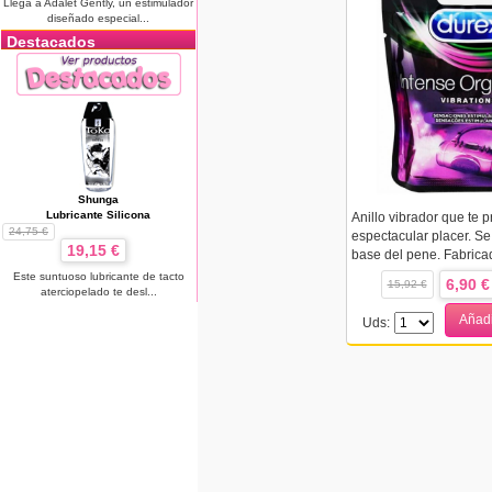
Llega a Adalet Gently, un estimulador
diseñado especial...
Destacados
Shunga
Lubricante Silicona
Anillo vibrador que te 
24,75 €
espectacular placer. Se
19,15 €
base del pene. Fabricad
Este suntuoso lubricante de tacto
6,90 €
15,92 €
aterciopelado te desl...
Añadi
Uds: