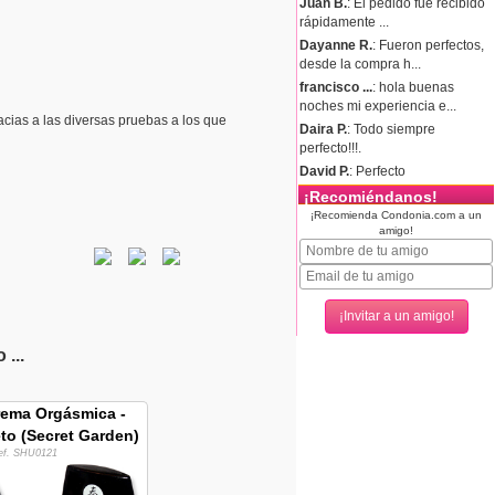
Juan B.
: El pedido fue recibido
rápidamente ...
Dayanne R.
: Fueron perfectos,
desde la compra h...
francisco ...
: hola buenas
noches mi experiencia e...
acias a las diversas pruebas a los que
Daira P.
: Todo siempre
perfecto!!!.
David P.
: Perfecto
¡Recomiéndanos!
¡Recomienda Condonia.com a un
amigo!
...
ema Orgásmica -
to (Secret Garden)
ef. SHU0121