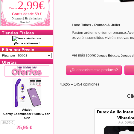
2,99€
Desde
Gratis desde 59 €
Discretos | Sin distintivos
Más info...
Love Tubes - Romeo & Juliet
Pasión ardiente o tierno romance. Ave
Tiendas Físicas
os veréis sometidos viviréis nuevas
¡Ven a visitarnos!
Filtra por Precio
Ver más sobre:
Juegos Eróticos: Juegos d
Filtrar por
Ofertas
¿Dudas sobre este producto?
4.62
/5 –
1454
opiniones
Cl
Adalet
Durex Anillo Inte
Gently Estimulador Punto G con
Vibratio
APP
28,50 €
Ref. DUR01
25,95 €