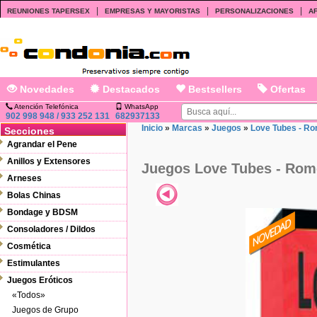
|
|
|
REUNIONES TAPERSEX
EMPRESAS Y MAYORISTAS
PERSONALIZACIONES
AF
Novedades
Destacados
Bestsellers
Ofertas
Atención Telefónica
WhatsApp
902 998 948 / 933 252 131
682937133
Inicio
»
Marcas
»
Juegos
»
Love Tubes - Ro
Secciones
Agrandar el Pene
Anillos y Extensores
Juegos Love Tubes - Rome
Arneses
Bolas Chinas
Bondage y BDSM
Consoladores / Dildos
Cosmética
Estimulantes
Juegos Eróticos
«Todos»
Juegos de Grupo