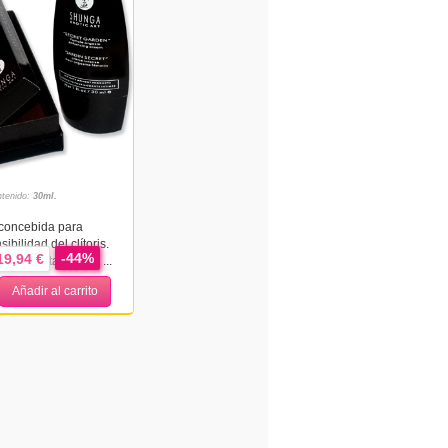
tenido:
30ml.
concebida para
ibilidad del clítoris.
-44%
19,94 €
ente notarás una ...
Añadir al carrito