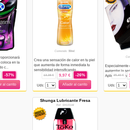
Contenido:
50ml.
proporcionará
Con
Crea una sensación de calor en tu piel
 coloca en la
que aumenta de forma inmediata tu
Especialmente 
o c...
sensibilidad intensificando...
aumentar la sens
-57%
-26%
9,97 €
13,38 €
35,40 €
Aplicada suavem
r al carrito
Añadir al carrito
Uds:
Uds:
Shunga Lubricante Fresa
Ref. SHU0144