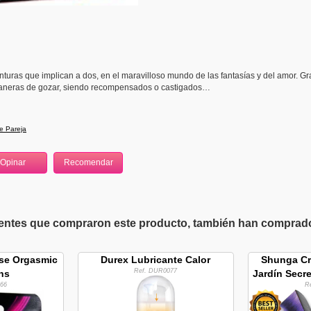
nturas que implican a dos, en el maravilloso mundo de las fantasías y del amor. Gr
 maneras de gozar, siendo recompensados o castigados…
e Pareja
ientes que compraron este producto, también han comprado 
nse Orgasmic
Durex Lubricante Calor
Shunga Cr
Ref. DUR0077
ns
Jardín Secre
66
R