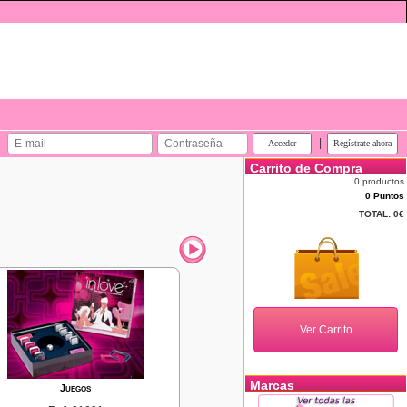
|
Carrito de Compra
0 productos
0 Puntos
TOTAL:
0€
Marcas
Juegos