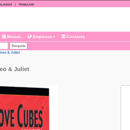
|
ILIADOS
TRABAJAR
Marcas
Empresas
Contacto
meo & Juliet
o & Juliet