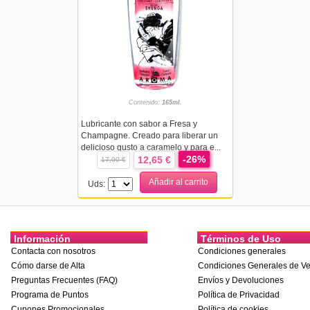
Contenido:
165ml.
Lubricante con sabor a Fresa y
Champagne. Creado para liberar un
delicioso gusto a caramelo y para e...
-26%
12,65 €
17,00 €
Añadir al carrito
Uds:
Información
Términos de Uso
Contacta con nosotros
Condiciones generales
Cómo darse de Alta
Condiciones Generales de Ve
Preguntas Frecuentes (FAQ)
Envíos y Devoluciones
Programa de Puntos
Política de Privacidad
Cupones Promocionales
Política de cookies