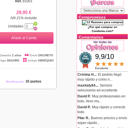
Ref.
91001
29,95 €
Compromisos
IVA 21% incluido
Unidades:
¿Por qué comprar en
Condonia.com?
Comentarios
Añadir al Carrito
9,9/10
Garantía
2 años
Envío
DISCRETO
Pago
SEGURO
Incluye
OBSEQUIO
Excelente
Cristina H...
: El pedido llegó
muy rápido y como n...
30 puntos
Bonificación:
maxitaly84...
: Servizio
velocissimo ed eccellente
David P.
: Muy profesionales en
todo, llevo mu...
David P.
: Muy rápido y correcto
todo.
Pilar R.
: Buenos precios y envío
súper rápido...