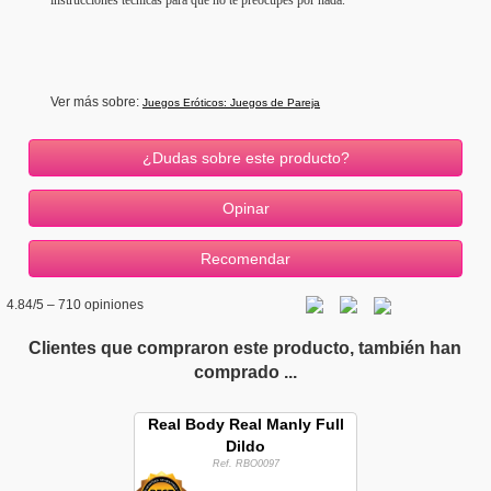
instrucciones técnicas para que no te preocupes por nada.
Ver más sobre:
Juegos Eróticos: Juegos de Pareja
¿Dudas sobre este producto?
4.84
/5 –
710
opiniones
Clientes que compraron este producto, también han
comprado ...
Real Body Real Manly Full
Dildo
Ref. RBO0097