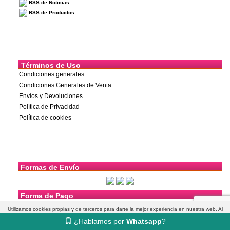
RSS de Noticias
RSS de Productos
Términos de Uso
Condiciones generales
Condiciones Generales de Venta
Envíos y Devoluciones
Política de Privacidad
Política de cookies
Formas de Envío
Forma de Pago
Utilizamos cookies propias y de terceros para darte la mejor experiencia en nuestra web. Al
¿Hablamos por
Whatsapp
?
navegar aceptas su uso.
Más información