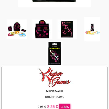
Kheper Games
Ref.
KHE0050
8,25 €
-18%
9,95 €