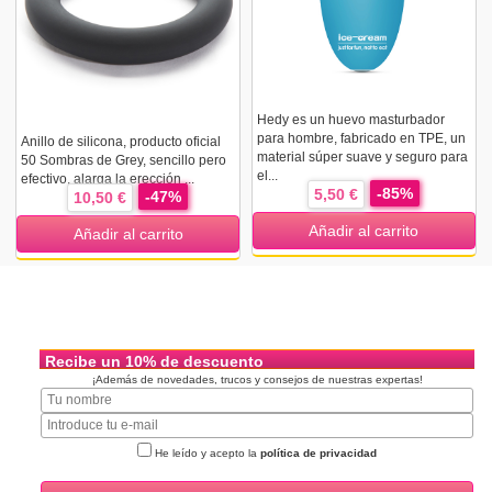
Hedy es un huevo masturbador
para hombre, fabricado en TPE, un
Anillo de silicona, producto oficial
material súper suave y seguro para
50 Sombras de Grey, sencillo pero
el...
efectivo, alarga la erección ...
-85%
5,50 €
-47%
10,50 €
Añadir al carrito
Añadir al carrito
Recibe un 10% de descuento
¡Además de novedades, trucos y consejos de nuestras expertas!
He leído y acepto la
política de privacidad