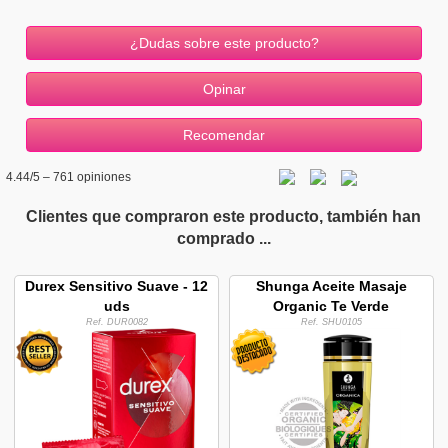
¿Dudas sobre este producto?
4.44
/5 –
761
opiniones
Clientes que compraron este producto, también han
comprado ...
Durex Sensitivo Suave - 12
Shunga Aceite Masaje
uds
Organic Te Verde
Ref. DUR0082
Ref. SHU0105