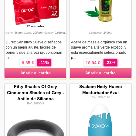
12 unidades
Ancho:
56mm.
Largo:
205mm.
Grosor:
0,05mm.
Contenido:
240ml.
Durex Sensitivo Suave diseñados
Aceite de masaje orgánico con un
con un mejor ajuste, fáciles de
suave aroma a té verde exótico, y
poner y que a la vez proporcionan
está especialmente seleccionado
la...
p...
-11%
-23%
9,85 €
18,94 €
Añadir al carrito
Añadir al carrito
Fifty Shades Of Grey
Svakom Hedy Huevo
Cincuenta Shades of Grey -
Masturbador Azul
Ref. SVA0134
Anillo de Silicona
Ref. FIF0044