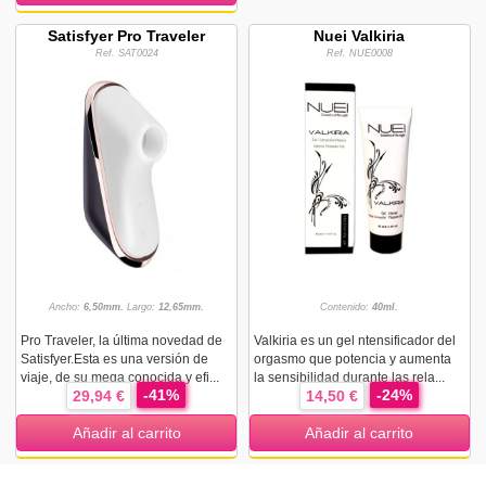
Satisfyer Pro Traveler
Nuei Valkiria
Ref. SAT0024
Ref. NUE0008
Ancho:
6,50mm.
Largo:
12,65mm.
Contenido:
40ml.
Pro Traveler, la última novedad de
Valkiria es un gel ntensificador del
Satisfyer.Esta es una versión de
orgasmo que potencia y aumenta
viaje, de su mega conocida y efi...
la sensibilidad durante las rela...
-41%
-24%
29,94 €
14,50 €
Añadir al carrito
Añadir al carrito