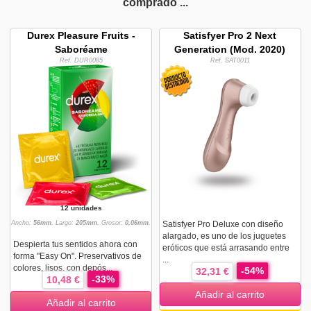
comprado ...
Durex Pleasure Fruits -
Satisfyer Pro 2 Next
Saboréame
Generation (Mod. 2020)
Ref. DUR0085
Ref. SAT0011
12 unidades
Ancho:
56mm.
Largo:
205mm.
Grosor:
0,06mm.
Satisfyer Pro Deluxe con diseño
alargado, es uno de los juguetes
Despierta tus sentidos ahora con
eróticos que está arrasando entre
forma "Easy On". Preservativos de
...
colores, lisos, con depós...
-54%
32,31 €
-33%
10,48 €
Añadir al carrito
Añadir al carrito