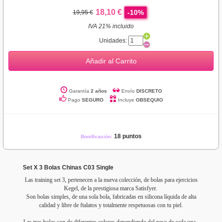
18,10 €
-10%
19,95 €
IVA 21% incluido
Unidades:
Añadir al Carrito
Garantía
2 años
Envío
DISCRETO
Pago
SEGURO
Incluye
OBSEQUIO
18 puntos
Bonificación:
Set X 3 Bolas Chinas C03 Single
Las training set 3, pertenecen a la nueva colección, de bolas para ejercicios
Kegel, de la prestigiosa marca Satisfyer.
Son bolas simples, de una sola bola, fabricadas en silicona líquida de alta
calidad y libre de ftalatos y totalmente respetuosas con tu piel.
Las tres bolas son de diferentes colores dependiendo del peso de cada una.