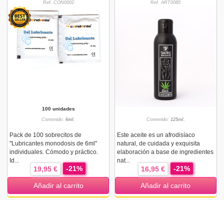
Ref. CON0002
Ref. ART0085
100 unidades
Contenido:
6ml.
Contenido:
125ml.
Pack de 100 sobrecitos de
Este aceite es un afrodisíaco
"Lubricantes monodosis de 6ml"
natural, de cuidada y exquisita
individuales. Cómodo y práctico.
elaboración a base de ingredientes
Id...
nat...
-21%
-21%
19,95 €
16,95 €
Añadir al carrito
Añadir al carrito