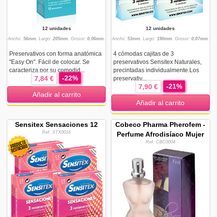
12 unidades
12 unidades
Ancho:
56mm.
Largo:
205mm.
Grosor:
0,06mm.
Ancho:
53mm.
Largo:
190mm.
Grosor:
0,07mm.
Preservativos con forma anatómica
4 cómodas cajitas de 3
"Easy On". Fácil de colocar. Se
preservativos Sensitex Naturales,
caracteriza por su comodid...
precintadas individualmente.Los
-22%
7,84 €
preservativ...
-21%
7,90 €
Añadir al carrito
Añadir al carrito
Sensitex Sensaciones 12
Cobeco Pharma Pherofem -
Ref. STX0016
Perfume Afrodisíaco Mujer
Ref. CBC0004