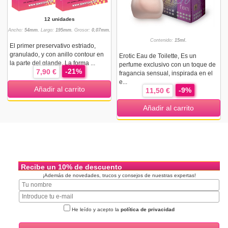
12 unidades
Ancho:
54mm.
Largo:
195mm.
Grosor:
0,07mm.
Contenido:
15ml.
El primer preservativo estriado,
granulado, y con anillo contour en
Erotic Eau de Toilette, Es un
la parte del glande. La forma ...
perfume exclusivo con un toque de
-21%
7,90 €
fragancia sensual, inspirada en el
e...
Añadir al carrito
-9%
11,50 €
Añadir al carrito
Recibe un 10% de descuento
¡Además de novedades, trucos y consejos de nuestras expertas!
He leído y acepto la
política de privacidad