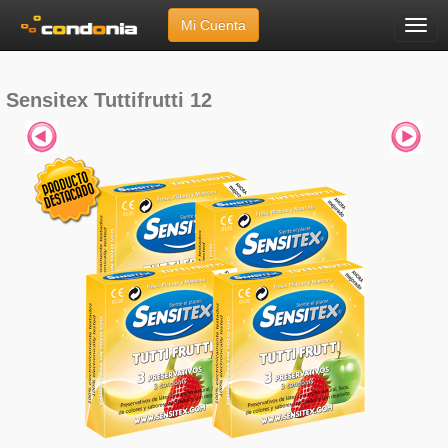
Mi Cuenta
Menú
Inicio
»
Marcas
»
Sensitex
»
Sensitex Tuttifrutti 12
Sensitex Tuttifrutti 12