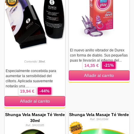
El nuevo anillo vibrador de Durex
con forma de diablo. Sus pequeñas
puas te llevarán al infierno del...
Contenido:
30ml.
-21%
14,35 €
Especialmente concebida para
Añadir al carrito
aumentar la sensibilidad del
clítoris. Aplicada suavemente
notarás una ...
-44%
19,94 €
Añadir al carrito
Shunga Vela Masaje Té Verde
Shunga Vela Masaje Té Verde
Ref. SHU0344
30ml
Ref. SHU0185