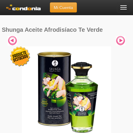
Mi Cuenta
Menú
Inicio
»
Marcas
»
Shunga
»
Aceite Afrodisíaco Te Verde
Shunga Aceite Afrodisíaco Te Verde