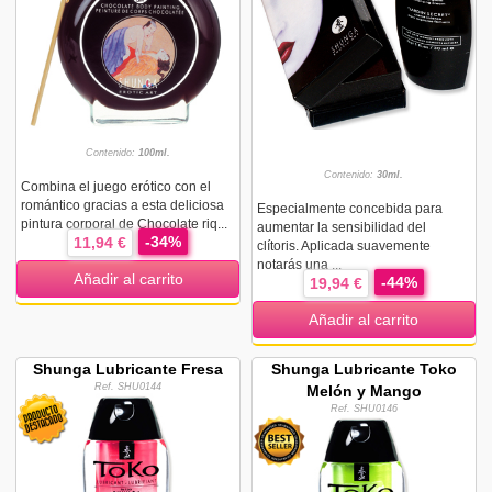
Contenido:
100ml.
Contenido:
30ml.
Combina el juego erótico con el
romántico gracias a esta deliciosa
Especialmente concebida para
pintura corporal de Chocolate riq...
aumentar la sensibilidad del
-34%
11,94 €
clítoris. Aplicada suavemente
notarás una ...
Añadir al carrito
-44%
19,94 €
Añadir al carrito
Shunga Lubricante Fresa
Shunga Lubricante Toko
Ref. SHU0144
Melón y Mango
Ref. SHU0146