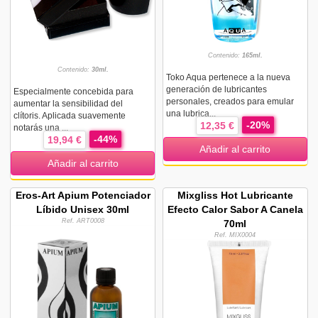
Contenido:
165ml.
Contenido:
30ml.
Toko Aqua pertenece a la nueva
generación de lubricantes
Especialmente concebida para
personales, creados para emular
aumentar la sensibilidad del
una lubrica...
clítoris. Aplicada suavemente
-20%
12,35 €
notarás una ...
-44%
19,94 €
Añadir al carrito
Añadir al carrito
Eros-Art Apium Potenciador
Mixgliss Hot Lubricante
Líbido Unisex 30ml
Efecto Calor Sabor A Canela
Ref. ART0008
70ml
Ref. MIX0004