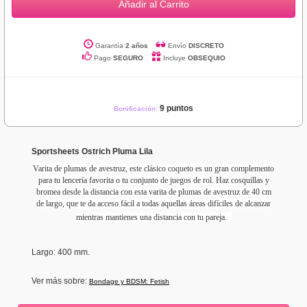
Añadir al Carrito
Garantía
2 años
Envío
DISCRETO
Pago
SEGURO
Incluye
OBSEQUIO
9 puntos
Bonificación:
Sportsheets Ostrich Pluma Lila
Varita de plumas de avestruz, es
te clásico coqueto es un gran complemento
para tu lencería favorita o tu conjunto de juegos de rol. Haz
cosquillas y
bromea desde la distancia con esta varita de plumas de avestruz de 40 cm
de largo, que
te da acceso fácil a todas aquellas áreas difíciles de alcanzar
mientras mantienes una distancia con tu pareja.
Largo: 400 mm.
Ver más sobre:
Bondage y BDSM: Fetish