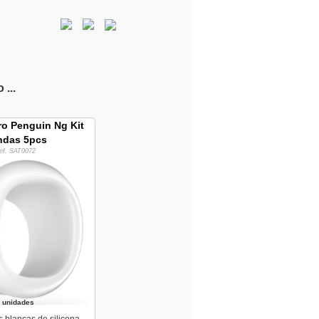
...
Pro Penguin Ng Kit
ndas 5pcs
ef. SAT0072
 unidades