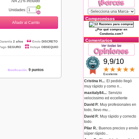
IVA 21% incluido
Unidades:
Compromisos
Añadir al Carrito
¿Por qué comprar en
Condonia.com?
Comentarios
Garantía
2 años
Envío
DISCRETO
Pago
SEGURO
Incluye
OBSEQUIO
9,9/10
9 puntos
Bonificación:
Excelente
Cristina H...
: El pedido llegó
muy rápido y como n...
maxitaly84...
: Servizio
velocissimo ed eccellente
David P.
: Muy profesionales en
todo, llevo mu...
David P.
: Muy rápido y correcto
todo.
Pilar R.
: Buenos precios y envío
súper rápido...