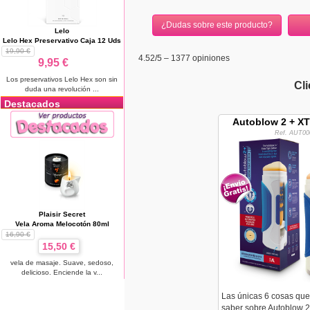
¿Dudas sobre este producto?
Lelo
Lelo Hex Preservativo Caja 12 Uds
19,90 €
4.52
/5 –
1377
opiniones
9,95 €
Los preservativos Lelo Hex son sin
Cl
duda una revolución ...
Destacados
Autoblow 2 + X
Ref. AUT00
Plaisir Secret
Vela Aroma Melocotón 80ml
16,90 €
15,50 €
vela de masaje. Suave, sedoso,
delicioso. Enciende la v...
Las únicas 6 cosas que
saber sobre Autoblow 2