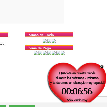
Formas de Envío
nta
Forma de Pago
¡Quédate en nuestra tienda
durante los próximos 7 minutos,
y te daremos un obsequio muy especial!
00:06:55
h
Sólo válido
hoy