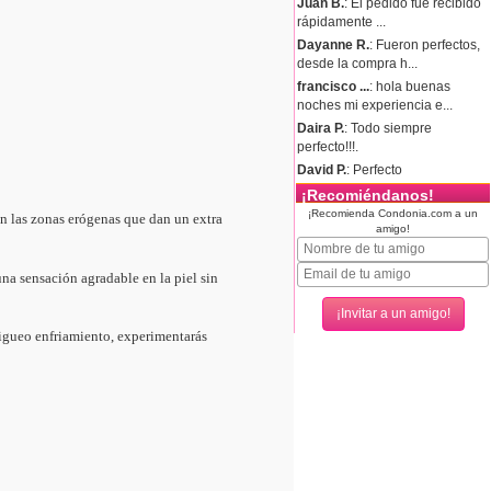
Juan B.
: El pedido fue recibido
rápidamente ...
Dayanne R.
: Fueron perfectos,
desde la compra h...
francisco ...
: hola buenas
noches mi experiencia e...
Daira P.
: Todo siempre
perfecto!!!.
David P.
: Perfecto
¡Recomiéndanos!
¡Recomienda Condonia.com a un
n las zonas erógenas que dan un extra
amigo!
na sensación agradable en la piel sin
migueo enfriamiento, experimentarás