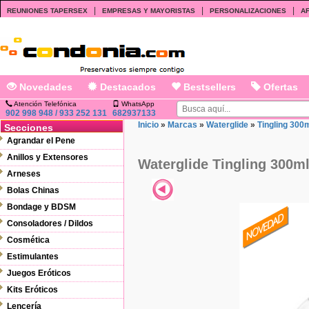
|
|
|
REUNIONES TAPERSEX
EMPRESAS Y MAYORISTAS
PERSONALIZACIONES
AF
Novedades
Destacados
Bestsellers
Ofertas
Atención Telefónica
WhatsApp
902 998 948 / 933 252 131
682937133
Inicio
»
Marcas
»
Waterglide
»
Tingling 300
Secciones
Agrandar el Pene
Anillos y Extensores
Waterglide Tingling 300m
Arneses
Bolas Chinas
Bondage y BDSM
Consoladores / Dildos
Cosmética
Estimulantes
Juegos Eróticos
Kits Eróticos
Lencería