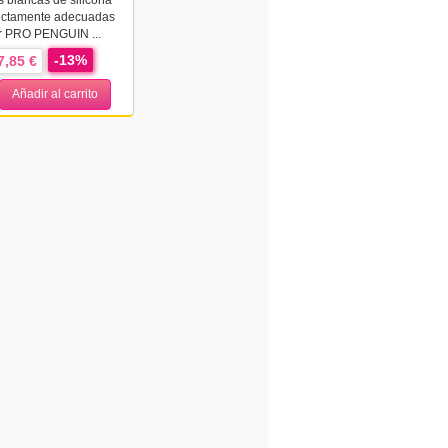
 blancas de silicona
ectamente adecuadas
er PRO PENGUIN ...
-13%
7,85 €
Añadir al carrito