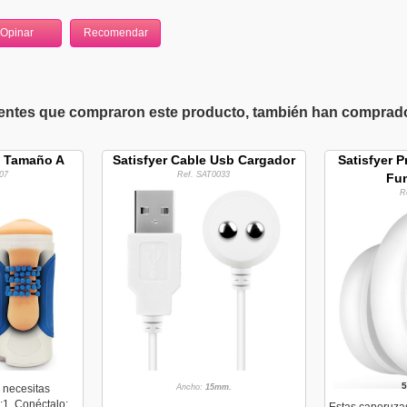
ientes que compraron este producto, también han comprado 
T Tamaño A
Satisfyer Cable Usb Cargador
Satisfyer 
07
Ref. SAT0033
Fu
R
5
 necesitas
Ancho:
15mm.
:1. Conéctalo: