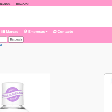
|
ILIADOS
TRABAJAR
Marcas
Empresas
Contacto
ml
l