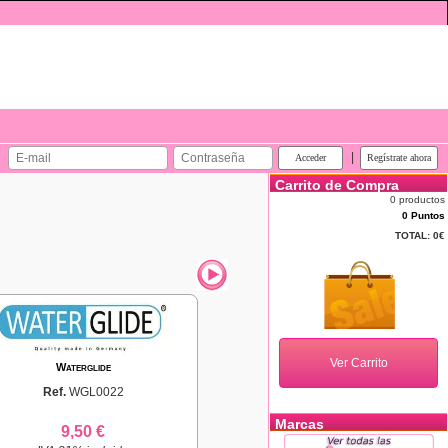
|
Carrito de Compra
0 productos
0 Puntos
TOTAL:
0€
Waterglide
Ref.
WGL0022
Marcas
9,50 €