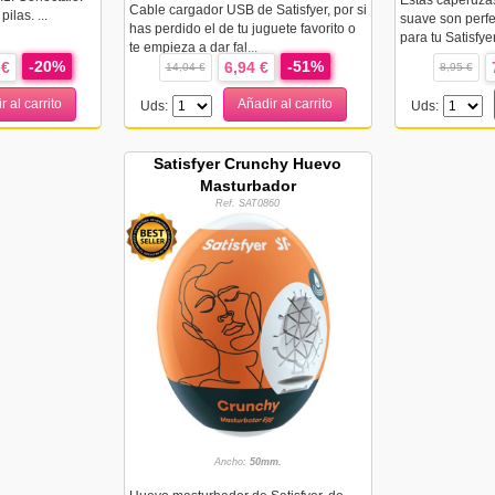
Estas caperuzas
Cable cargador USB de Satisfyer, por si
ilas. ...
suave son perf
has perdido el de tu juguete favorito o
para tu Satisfy
te empieza a dar fal...
-20%
-51%
 €
6,94 €
14,04 €
8,95 €
r al carrito
Añadir al carrito
Uds:
Uds:
Satisfyer Crunchy Huevo
Masturbador
Ref. SAT0860
Ancho:
50mm.