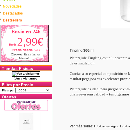
Novedades
Destacados
Bestsellers
Envío en 24h
2,99€
Desde
Gratis desde 59 €
Tingling 300ml
Discretos | Sin distintivos
Waterglide Tingling es un lubricante 
Más info...
de estimulación
Tiendas Físicas
Gracias a su especial composición se 
resultar pegajosa sus excelentes propi
¡Ven a visitarnos!
Filtra por Precio
Waterglide es ideal para juegos sexual
Filtrar por
una nueva sensualidad y tus orgasmos
Ofertas
Ver más sobre:
,
Lubricantes: Agua
Lubrica