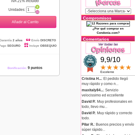
IVA 21% incluido
Unidades:
Compromisos
Añadir al Carrito
¿Por qué comprar en
Condonia.com?
Comentarios
Garantía
2 años
Envío
DISCRETO
Pago
SEGURO
Incluye
OBSEQUIO
9,9/10
9 puntos
Bonificación:
Excelente
Cristina H...
: El pedido llegó
muy rápido y como n...
maxitaly84...
: Servizio
velocissimo ed eccellente
David P.
: Muy profesionales en
todo, llevo mu...
David P.
: Muy rápido y correcto
todo.
Pilar R.
: Buenos precios y envío
súper rápido...