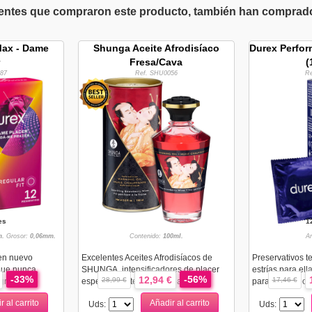
ientes que compraron este producto, también han comprado 
Max - Dame
Shunga Aceite Afrodisíaco
Durex Perfor
Fresa/Cava
(
87
Ref. SHU0056
R
es
1
.
Grosor:
0,06mm.
Contenido:
100ml.
A
en nuevo
Excelentes Aceites Afrodisíacos de
Preservativos t
que nunca.
SHUNGA, intensificadores de placer
estrías para ell
-33%
-56%
12,94 €
28,99 €
17,46 €
 granulado
especialmente creados para bri...
para él. Especia
r al carrito
Añadir al carrito
Uds:
Uds: