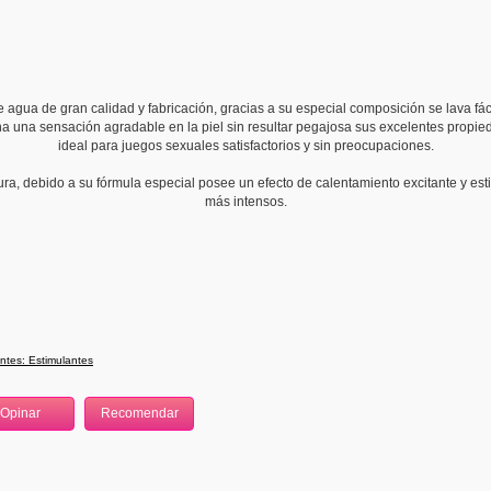
e agua de gran calidad y fabricación, gracias a su especial composición se lava fá
 una sensación agradable en la piel sin resultar pegajosa sus excelentes propied
ideal para juegos sexuales satisfactorios y sin preocupaciones.
tura, debido a su fórmula especial posee un efecto de calentamiento excitante y 
más intensos.
ntes: Estimulantes