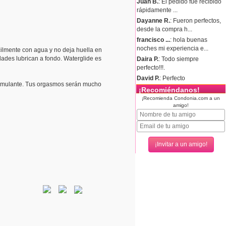
Juan B.
: El pedido fue recibido
rápidamente ...
Dayanne R.
: Fueron perfectos,
desde la compra h...
francisco ...
: hola buenas
noches mi experiencia e...
cilmente con agua y no deja huella en
ades lubrican a fondo. Waterglide es
Daira P.
: Todo siempre
perfecto!!!.
David P.
: Perfecto
estimulante. Tus orgasmos serán mucho
¡Recomiéndanos!
¡Recomienda Condonia.com a un
amigo!