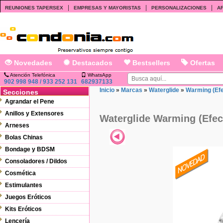
|
|
|
REUNIONES TAPERSEX
EMPRESAS Y MAYORISTAS
PERSONALIZACIONES
AF
Novedades
Destacados
Bestsellers
Ofertas
Atención Telefónica
WhatsApp
902 998 948 / 933 252 131
682937133
Inicio
»
Marcas
»
Waterglide
»
Warming (Efe
Secciones
Agrandar el Pene
Anillos y Extensores
Waterglide Warming (Efec
Arneses
Bolas Chinas
Bondage y BDSM
Consoladores / Dildos
Cosmética
Estimulantes
Juegos Eróticos
Kits Eróticos
Lencería