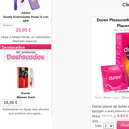
Cl
Adalet
Gently Estimulador Punto G con
Durex Pleasure
APP
Placer
28,50 €
25,95 €
Ref. DUR00
Llega a Adalet Gently, un estimulador
diseñado especial...
Destacados
12 unidad
Excite
Woman Suck
Ancho:
56mm.
Largo:
205mm
18,95 €
Dame placer de durex 
Estimulante en Spray muy efectivo
formato y más intenso 
que produce una agrad...
9,94 €
14,77 €
Preservativo estriado y
aho...
Añadi
Uds: