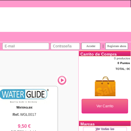
|
Carrito de Compra
0 productos
0 Puntos
TOTAL:
0€
Waterglide
Ref.
WGL0017
Marcas
9,50 €