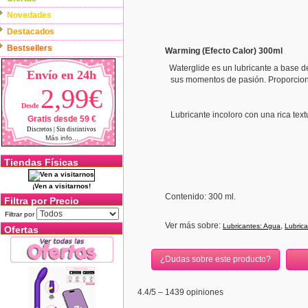
Novedades
Destacados
Bestsellers
Warming (Efecto Calor) 300ml
Waterglide es un lubricante a base d
Envío en 24h
sus momentos de pasión. Proporciona
2,99€
Desde
Lubricante incoloro con una rica tex
Gratis desde 59 €
Discretos | Sin distintivos
Más info...
Tiendas Físicas
¡Ven a visitarnos!
Contenido: 300 ml.
Filtra por Precio
Filtrar por
Ver más sobre:
,
Lubricantes: Agua
Lubrica
Ofertas
¿Dudas sobre este producto?
4.4
/5 –
1439
opiniones