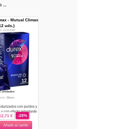
...
max - Mutual Climax
12 uds.)
ef. DUR0088
2 unidades
ncho:
56mm.
exturizados con puntos y
a y con efecto retardante
-28%
12,71 €
lm...
Añadir al carrito