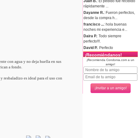
Juan B.
: El pedido fue recibido
rápidamente ...
Dayanne R.
: Fueron perfectos,
desde la compra h...
francisco ...
: hola buenas
noches mi experiencia e...
Daira P.
: Todo siempre
perfecto!!!.
David P.
: Perfecto
¡Recomiéndanos!
¡Recomienda Condonia.com a un
mente con agua y no deja huella en sus
amigo!
rican a fondo.
 resbaladizo es ideal para el uso con