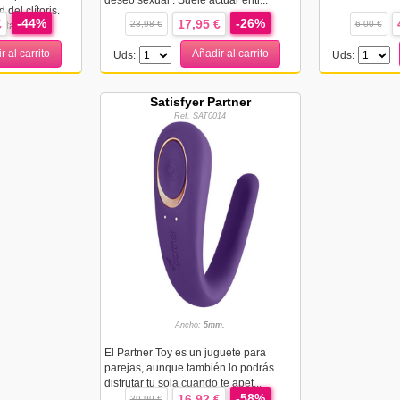
deseo sexual . Suele actuar entr...
del clítoris.
-44%
-26%
€
17,95 €
23,98 €
6,00 €
tarás una ...
r al carrito
Añadir al carrito
Uds:
Uds:
Satisfyer Partner
Ref. SAT0014
Ancho:
5mm.
El Partner Toy es un juguete para
parejas, aunque también lo podrás
disfrutar tu sola cuando te apet...
-58%
16,92 €
39,99 €