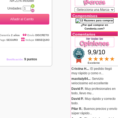
IVA 21% incluido
Unidades:
Compromisos
Añadir al Carrito
¿Por qué comprar en
Condonia.com?
Comentarios
Garantía
2 años
Envío
DISCRETO
Pago
SEGURO
Incluye
OBSEQUIO
9,9/10
9 puntos
Bonificación:
Excelente
Cristina H...
: El pedido llegó
muy rápido y como n...
maxitaly84...
: Servizio
velocissimo ed eccellente
David P.
: Muy profesionales en
todo, llevo mu...
David P.
: Muy rápido y correcto
todo.
Pilar R.
: Buenos precios y envío
súper rápido...