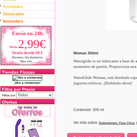
Novedades
Destacados
Bestsellers
Envío en 24h
2,99€
Desde
Gratis desde 59 €
Woman 300ml
Discretos | Sin distintivos
Waterglide es un lubricante a base de 
Más info...
momentos de pasión. Proporciona una se
Tiendas Físicas
WaterGlide Woman, está diseñado espec
juguetes eróticos. ¡Disfrútalo ahora!
¡Ven a visitarnos!
Filtra por Precio
Filtrar por
Ofertas
Contenido: 300 ml.
Ver más sobre:
,
Estimulantes: Para Chica