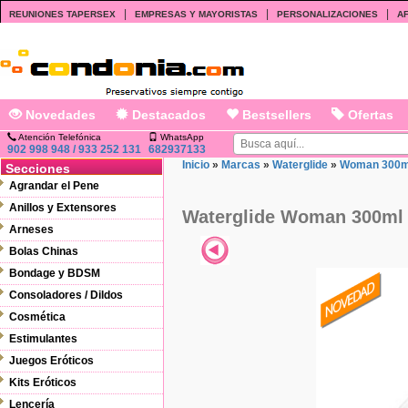
|
|
|
REUNIONES TAPERSEX
EMPRESAS Y MAYORISTAS
PERSONALIZACIONES
AF
Novedades
Destacados
Bestsellers
Ofertas
Atención Telefónica
WhatsApp
902 998 948 / 933 252 131
682937133
Inicio
»
Marcas
»
Waterglide
»
Woman 300m
Secciones
Agrandar el Pene
Anillos y Extensores
Waterglide Woman 300ml
Arneses
Bolas Chinas
Bondage y BDSM
Consoladores / Dildos
Cosmética
Estimulantes
Juegos Eróticos
Kits Eróticos
Lencería