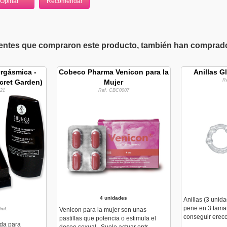
ientes que compraron este producto, también han comprado 
rgásmica -
Cobeco Pharma Venicon para la
Anillas G
R
cret Garden)
Mujer
21
Ref. CBC0007
4 unidades
Anillas (3 unida
pene en 3 tamañ
0ml.
Venicon para la mujer son unas
conseguir erecc
pastillas que potencia o estimula el
da para