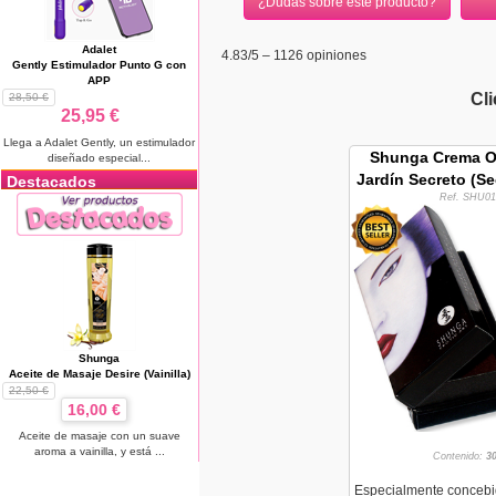
¿Dudas sobre este producto?
Adalet
4.83
/5 –
1126
opiniones
Gently Estimulador Punto G con
APP
Cl
28,50 €
25,95 €
Llega a Adalet Gently, un estimulador
Shunga Crema O
diseñado especial...
Jardín Secreto (Se
Destacados
Ref. SHU01
Shunga
Aceite de Masaje Desire (Vainilla)
22,50 €
16,00 €
Aceite de masaje con un suave
aroma a vainilla, y está ...
Contenido:
3
Especialmente concebi