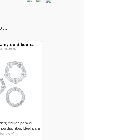
...
lamy de Silicona
ef. GLM0002
des) Anillas para el
os distintos. Ideal para
iones sú...