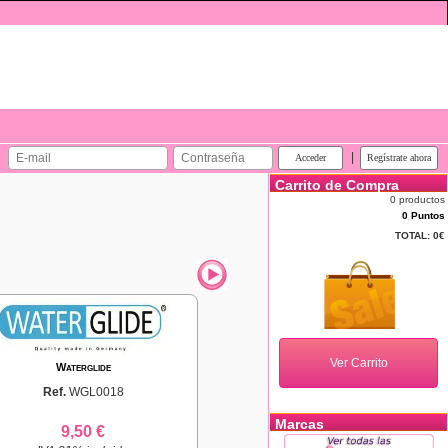
|
Carrito de Compra
0 productos
0 Puntos
TOTAL:
0€
Waterglide
Ref.
WGL0018
Marcas
9,50 €