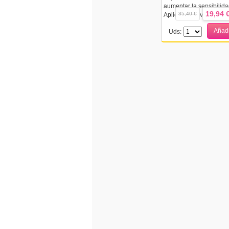
aumentar la sensibilidad 
19,94 
35,40 €
Aplicada suavemente no
Añadi
Uds: