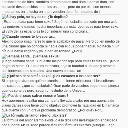
Las barreras de látex, también denominadas oral dam o dental dam, son
bastante desconocidas entre los usuarios, pero no por ello son menos
importantes en la lucha en la prevención de enfermedades de t...
Si hay pelo, no hay sexo: ¿Te depilas?
¿Estar depilada para tener sexo? Según un estudio realizado por una web,
las mujeres le damos mucha importancia a estar depiladas para tener sexo.
El 78% de las españolas lo consideran una condición i...
Cuando menos te lo esperas...
Álex no podía imaginarse lo que le acababa de pasar. Perdido, en medio de
una ciudad que no conocía ni nadie con el que poder hablar. No hacía ni un
día que había llegado y ya le habían robado. ¿Por q...
Semana santa... ¡Semana sexual!
¡Llegó semana santa! Y nuestro mejor consejo para estas fiestas es... ¡No te
hagas el santo! O lo que es lo mismo, deja la bondad a un lado y atrévete
con innovaciones sexuales. Una nueva postura, un ...
¿Quiénes tienen más sexo? ¿Los casados o los solteros?
Si os preguntáramos quiénes creéis que tienen más sexo, si los solteros o
los casados, ¿qué contestaríais? Gran parte de vosotros seguro que piensa
que los solteros pero, según un estudio de la Univer...
¿Puede el sexo salvar nuestro futuro?
Hoy queremos resaltar una campaña llevada a cabo por una agencia de
viajes danesa que tiene como objetivo promover la natalidad en Dinamarca
que cuenta con un grave problema demográfico. ¿Por qué? Por...
La fórmula del amor eterno: ¿Existe?
La fórmula del amor eterno existe, o eso dice una investigación encargada
por el portal MSN. Todo parece fácil con fórmulas exactas (aunque luego