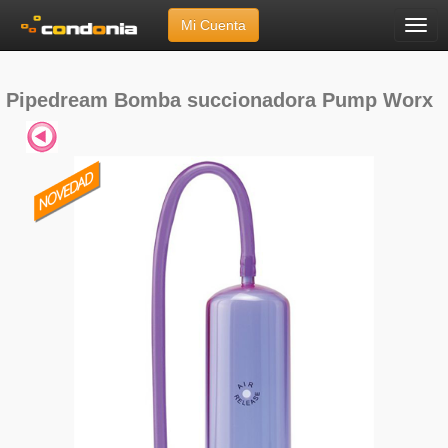
Mi Cuenta
Menú
Inicio
»
Marcas
»
Pipedream
»
Bomba succionadora Pump Worx
Pipedream Bomba succionadora Pump Worx