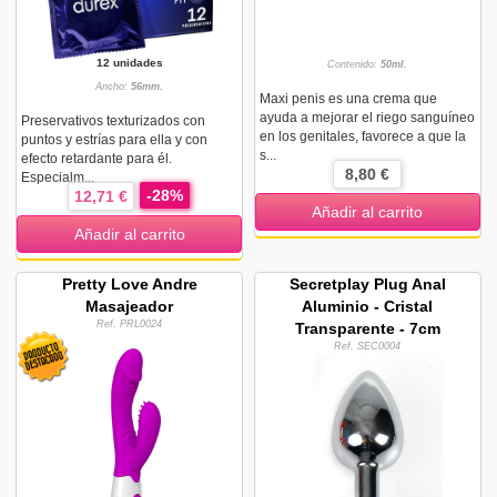
12 unidades
Contenido:
50ml.
Ancho:
56mm.
Maxi penis es una crema que
ayuda a mejorar el riego sanguíneo
Preservativos texturizados con
en los genitales, favorece a que la
puntos y estrías para ella y con
s...
efecto retardante para él.
8,80 €
Especialm...
-28%
12,71 €
Añadir al carrito
Añadir al carrito
Pretty Love Andre
Secretplay Plug Anal
Masajeador
Aluminio - Cristal
Ref. PRL0024
Transparente - 7cm
Ref. SEC0004